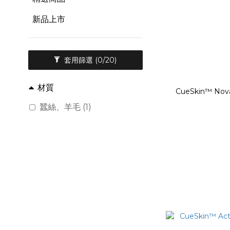
新品上市
套用篩選
(0/20)
材質
CueSkin™ N
蠶絲、羊毛 (1)