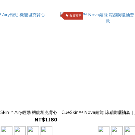
會員獨享
eSkin™ Airy輕勁 機能坦克背心
CueSkin™ Nova鎧能 涼感防曬袖
NT$1,180