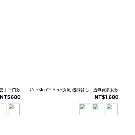
曬袖套｜平口款
CueSkin™ Aero冽風 機能背心｜透氣寬肩女款
NT$680
NT$1,680