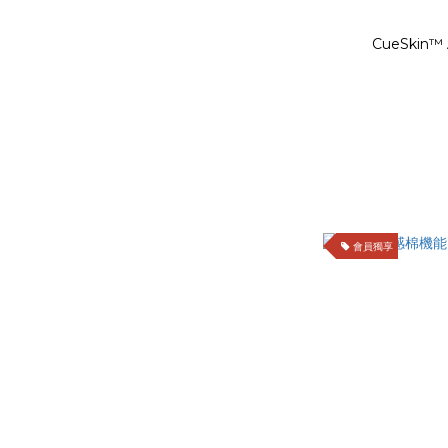
CueSkin
會員獨享